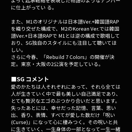
よって起承転結を表現した物語のようなナンバー
に仕上がってい る。
また、M1のオリジナルは日本語Ver.+韓国語RAP
を織り交ぜた構成で、M2のKorean Ver.では韓国
語Ver.+日本語RAPで M1とは逆の構成で歌唱して
おり、SG独自のスタイルにも注目して聴いてほ
しい。
さらに今春、「Rebuild 7 Colors」の開催が決
定。東京・大阪の2公演を予定している。
■SG コメント
愛のかたちは人それぞれにあって、それら全ては
人が生きていく中で最も美しい自己満足であり、
とても贅沢なエゴのぶつかり合いだと思います。
失ったあとには、幸せだった記憶、言葉、思い
出、香り、表情、すべてが愛した数だけ「呪い
(Curse)」になって心に棲みつく。その呪いと共
に生きていく、一生身体の一部となって一生一緒