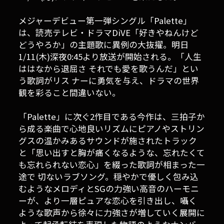
メジャーデビュー第一弾シングル「Palette」
は、読売テレビ・ドラマDiVE「好きやねんけど
どうやろか」の主題歌に異例の大抜擢。明日
1/11(木)深夜0:45より放送が開始される。「人生
ははなから退屈さ それでも愛を歌うんだ」とい
う歌詞がリス ナーに勇気を与え、ドラマの世界
観を彩ること間違いない。
「Palette」に次ぐ2作目である今作は、三拍子か
ら成る楽曲で心地良いリズムにピアノやストリン
グスの温かみあるサウンドが施されたトラック
と「思い出すと胸が痛くなるような、忘れたくて
も忘れられない恋心」を綴った歌詞が相まった一
途で 切ないラブソング。穏やかで優しく包み込
むようなメロディとSGの力強い高音のハーモニ
ーが、より一層ピュアな恋心を引き出し、囁く
ような歌声から徐々に力強さが増していく展開に